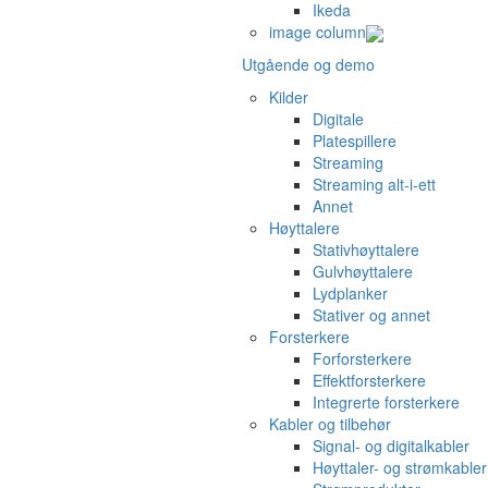
Ikeda
image column
Utgående og demo
Kilder
Digitale
Platespillere
Streaming
Streaming alt-i-ett
Annet
Høyttalere
Stativhøyttalere
Gulvhøyttalere
Lydplanker
Stativer og annet
Forsterkere
Forforsterkere
Effektforsterkere
Integrerte forsterkere
Kabler og tilbehør
Signal- og digitalkabler
Høyttaler- og strømkabler