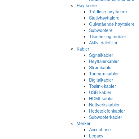
Høyttalere
Trådløse høyttalere
Stativhøyttalere
Gulvstående høyttalere
Subwoofere
Tilbehør og møbler
Aktivt delefilter
Kabler
Signalkabler
Høyttalerkabler
Strømkabler
Tonearmkabler
Digitalkabler
Toslink-kabler
USB-kabler
HDMI-kabler
Nettverkskabler
Hodetelefonkabler
Subwooferkabler
Merker
Accuphase
Legacy