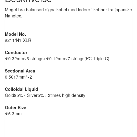
Meget bra balansert signalkabel med ledere i kobber fra japanske
Nanotec.
Model No.
#211/N1-XLR
Conductor
Φ
0.32mm×6-strings+
Φ
0.12mm×7-strings(PC-Triple C)
Sectional Area
0.5617mm²×2
Colloidal Liquid
Gold95%・Silver5%：3times high density
Outer Size
Φ
6.3mm