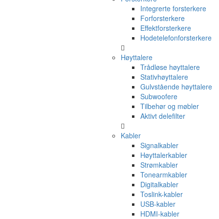
Integrerte forsterkere
Forforsterkere
Effektforsterkere
Hodetelefonforsterkere
Høyttalere
Trådløse høyttalere
Stativhøyttalere
Gulvstående høyttalere
Subwoofere
Tilbehør og møbler
Aktivt delefilter
Kabler
Signalkabler
Høyttalerkabler
Strømkabler
Tonearmkabler
Digitalkabler
Toslink-kabler
USB-kabler
HDMI-kabler