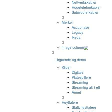
Nettverkskabler
Hodetelefonkabler
Subwooferkabler
Merker
Accuphase
Legacy
Ikeda
image column
Utgående og demo
Kilder
Digitale
Platespillere
Streaming
Streaming alt-i-ett
Annet
Høyttalere
Stativhøyttalere