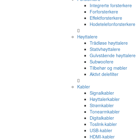
Integrerte forsterkere
Forforsterkere
Effektforsterkere
Hodetelefonforsterkere
Høyttalere
Trådløse høyttalere
Stativhøyttalere
Gulvstående høyttalere
Subwoofere
Tilbehør og møbler
Aktivt delefilter
Kabler
Signalkabler
Høyttalerkabler
Strømkabler
Tonearmkabler
Digitalkabler
Toslink-kabler
USB-kabler
HDMI-kabler