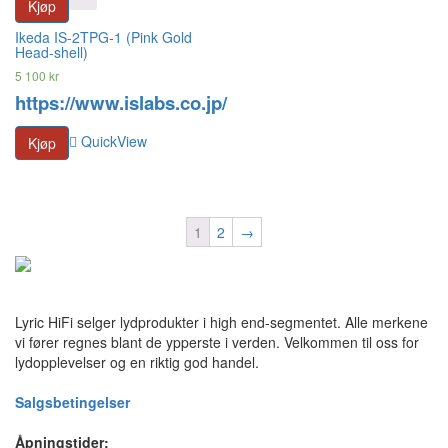
Kjøp
Ikeda IS-2TPG-1 (Pink Gold
Head-shell)
5 100
kr
https://www.islabs.co.jp/
QuickView
Kjøp
1
2
→
Lyric HiFi selger lydprodukter i high end-segmentet. Alle merkene
vi fører regnes blant de ypperste i verden. Velkommen til oss for
lydopplevelser og en riktig god handel.
Salgsbetingelser
Åpningstider: