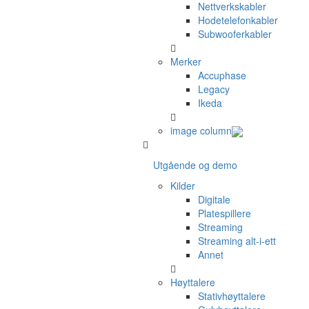
Nettverkskabler
Hodetelefonkabler
Subwooferkabler
Merker
Accuphase
Legacy
Ikeda
image column
Utgående og demo
Kilder
Digitale
Platespillere
Streaming
Streaming alt-i-ett
Annet
Høyttalere
Stativhøyttalere