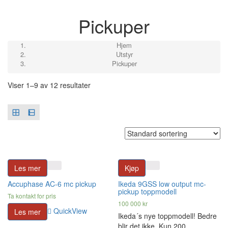
Pickuper
Hjem
Utstyr
Pickuper
Viser 1–9 av 12 resultater
Les mer
Kjøp
Accuphase AC-6 mc pickup
Ikeda 9GSS low output mc-
pickup toppmodell
Ta kontakt for pris
100 000
kr
QuickView
Les mer
Ikeda´s nye toppmodell! Bedre
blir det ikke. Kun 200