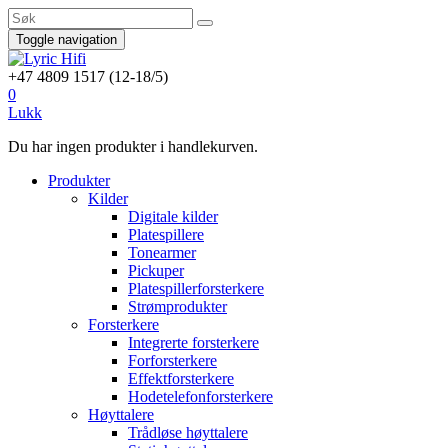
Søk
Toggle navigation
+47 4809 1517 (12-18/5)
0
Lukk
Du har ingen produkter i handlekurven.
Produkter
Kilder
Digitale kilder
Platespillere
Tonearmer
Pickuper
Platespillerforsterkere
Strømprodukter
Forsterkere
Integrerte forsterkere
Forforsterkere
Effektforsterkere
Hodetelefonforsterkere
Høyttalere
Trådløse høyttalere