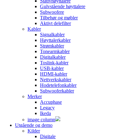
Stativhøyttalere
Gulvstående høyttalere
Subwoofere
Tilbehør og møbler
Aktivt delefilter
Kabler
Signalkabler
Høyttalerkabler
Strømkabler
Tonearmkabler
Digitalkabler
Toslink-kabler
USB-kabler
HDMI-kabler
Nettverkskabler
Hodetelefonkabler
Subwooferkabler
Merker
Accuphase
Legacy
Ikeda
image column
Utgående og demo
Kilder
Digitale