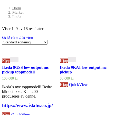
Hjem
Merker
Ikeda
Viser 1–9 av 18 resultater
Grid view
List view
Kjøp
Kjøp
Ikeda 9GSS low output mc-
Ikeda 9KAI low output mc-
pickup toppmodell
pickup
100 000
kr
80 000
kr
Kjøp
QuickView
Ikeda´s nye toppmodell! Bedre
blir det ikke. Kun 200
produseres av denne.
https://www.islabs.co.jp/
Kjøp
QuickView