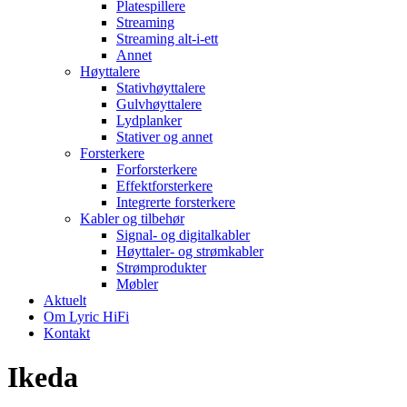
Platespillere
Streaming
Streaming alt-i-ett
Annet
Høyttalere
Stativhøyttalere
Gulvhøyttalere
Lydplanker
Stativer og annet
Forsterkere
Forforsterkere
Effektforsterkere
Integrerte forsterkere
Kabler og tilbehør
Signal- og digitalkabler
Høyttaler- og strømkabler
Strømprodukter
Møbler
Aktuelt
Om Lyric HiFi
Kontakt
Ikeda