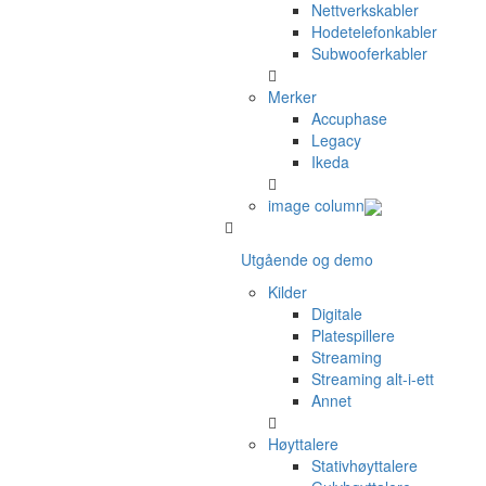
Nettverkskabler
Hodetelefonkabler
Subwooferkabler
Merker
Accuphase
Legacy
Ikeda
image column
Utgående og demo
Kilder
Digitale
Platespillere
Streaming
Streaming alt-i-ett
Annet
Høyttalere
Stativhøyttalere