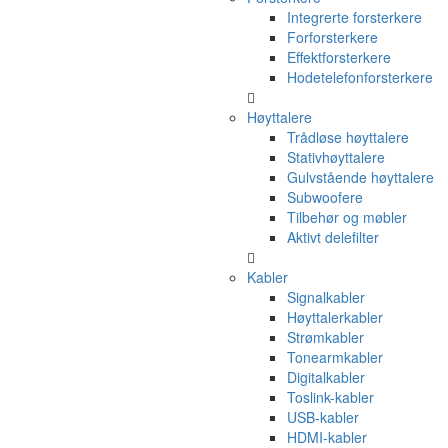
Integrerte forsterkere
Forforsterkere
Effektforsterkere
Hodetelefonforsterkere
Høyttalere
Trådløse høyttalere
Stativhøyttalere
Gulvstående høyttalere
Subwoofere
Tilbehør og møbler
Aktivt delefilter
Kabler
Signalkabler
Høyttalerkabler
Strømkabler
Tonearmkabler
Digitalkabler
Toslink-kabler
USB-kabler
HDMI-kabler