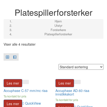
Platespillerforsterker
Hjem
Utstyr
Forsterkere
Platespillerforsterker
Viser alle 4 resultater
Les mer
Les mer
Accuphase C-57 mm/mc riaa
Accuphase AD-60 riaa
innstikkskort
Ta kontakt for pris
Ta kontakt for pris
QuickView
Les mer
QuickView