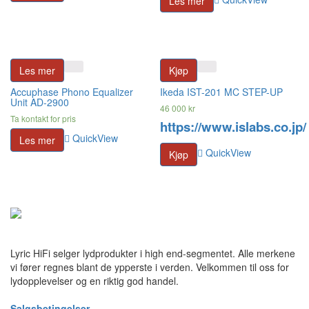
Les mer
Les mer
Kjøp
Accuphase Phono Equalizer
Ikeda IST-201 MC STEP-UP
Unit AD-2900
46 000
kr
Ta kontakt for pris
https://www.islabs.co.jp/
QuickView
Les mer
QuickView
Kjøp
Lyric HiFi selger lydprodukter i high end-segmentet. Alle merkene
vi fører regnes blant de ypperste i verden. Velkommen til oss for
lydopplevelser og en riktig god handel.
Salgsbetingelser