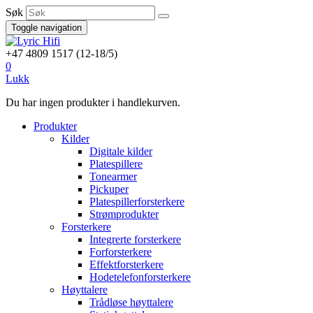
Søk
Toggle navigation
+47 4809 1517 (12-18/5)
0
Lukk
Du har ingen produkter i handlekurven.
Produkter
Kilder
Digitale kilder
Platespillere
Tonearmer
Pickuper
Platespillerforsterkere
Strømprodukter
Forsterkere
Integrerte forsterkere
Forforsterkere
Effektforsterkere
Hodetelefonforsterkere
Høyttalere
Trådløse høyttalere