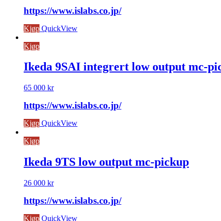
https://www.islabs.co.jp/
Kjøp
QuickView
Kjøp
Ikeda 9SAI integrert low output mc-pi
65 000
kr
https://www.islabs.co.jp/
Kjøp
QuickView
Kjøp
Ikeda 9TS low output mc-pickup
26 000
kr
https://www.islabs.co.jp/
Kjøp
QuickView