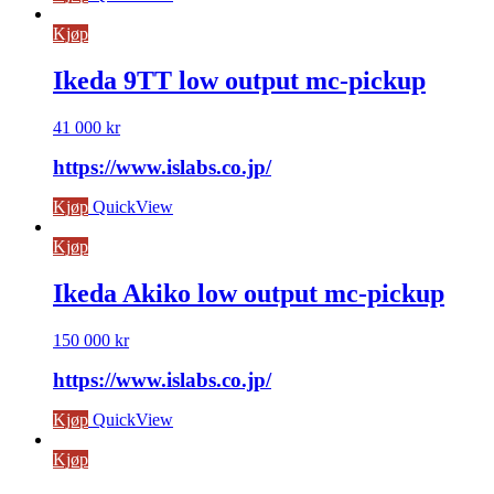
Kjøp
Ikeda 9TT low output mc-pickup
41 000
kr
https://www.islabs.co.jp/
Kjøp
QuickView
Kjøp
Ikeda Akiko low output mc-pickup
150 000
kr
https://www.islabs.co.jp/
Kjøp
QuickView
Kjøp