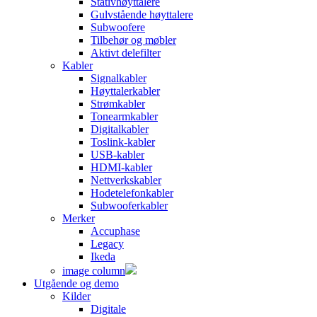
Stativhøyttalere
Gulvstående høyttalere
Subwoofere
Tilbehør og møbler
Aktivt delefilter
Kabler
Signalkabler
Høyttalerkabler
Strømkabler
Tonearmkabler
Digitalkabler
Toslink-kabler
USB-kabler
HDMI-kabler
Nettverkskabler
Hodetelefonkabler
Subwooferkabler
Merker
Accuphase
Legacy
Ikeda
image column
Utgående og demo
Kilder
Digitale