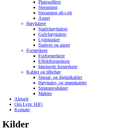
Platespillere
Streaming
Streaming alt-i-ett
Annet
Høyttalere
Stativhøyttalere
Gulvhøyttalere
Lydplanker
Stativer og annet
Forsterkere
Forforsterkere
Effektforsterkere
Integrerte forsterkere
Kabler og tilbehør
Signal- og digitalkabler
Høyttaler- og strømkabler
Strømprodukter
Møbler
Aktuelt
Om Lyric HiFi
Kontakt
Kilder