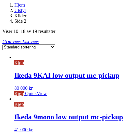
Hjem
Utstyr
Kilder
Side 2
Viser 10–18 av 19 resultater
Grid view
List view
Kjøp
Ikeda 9KAI low output mc-pickup
80 000
kr
Kjøp
QuickView
Kjøp
Ikeda 9mono low output mc-pickup
41 000
kr