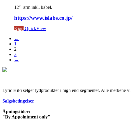
12″ arm inkl. kabel.
https://www.islabs.co.jp/
Kjøp
QuickView
←
1
2
3
→
Lyric HiFi selger lydprodukter i high end-segmentet. Alle merkene vi 
Salgsbetingelser
Åpningstider:
"By Appointment only"